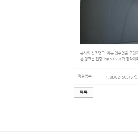
본사의 신조탱크1차분 인수건을 구경
본 탱크는 전량 Top Valvue가 장착
파일첨부 :
1.
JIDU2150515-입
목록