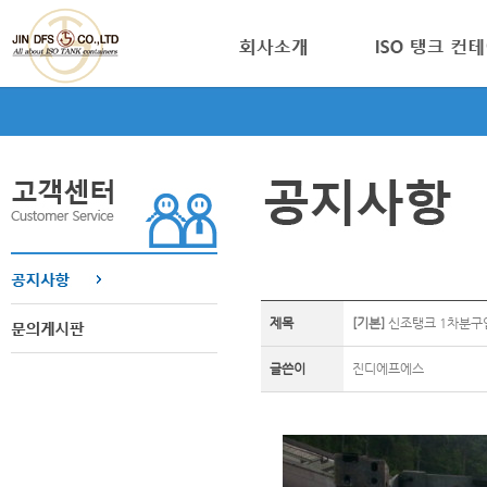
제목
[기본]
신조탱크 1차분구입건 
글쓴이
진디에프에스